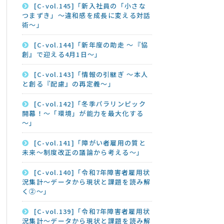
[C-vol.145]「新入社員の「小さな
つまずき」～違和感を成長に変える対話
術～」
[C-vol.144]「新年度の助走 ～『協
創』で迎える4月1日～」
[C-vol.143]「情報の引継ぎ ～本人
と創る『配慮』の再定義～」
[C-vol.142]「冬季パラリンピック
開幕！～「環境」が能力を最大化する
～」
[C-vol.141]「障がい者雇用の質と
未来～制度改正の議論から考える～」
[C-vol.140]「令和7年障害者雇用状
況集計～データから現状と課題を読み解
く②～」
[C-vol.139]「令和7年障害者雇用状
況集計～データから現状と課題を読み解