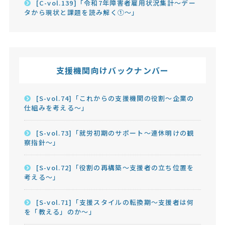
[C-vol.139]「令和7年障害者雇用状況集計～デー
タから現状と課題を読み解く①～」
支援機関向けバックナンバー
[S-vol.74]「これからの支援機関の役割～企業の
仕組みを考える～」
[S-vol.73]「就労初期のサポート～連休明けの観
察指針～」
[S-vol.72]「役割の再構築～支援者の立ち位置を
考える～」
[S-vol.71]「支援スタイルの転換期～支援者は何
を「教える」のか～」