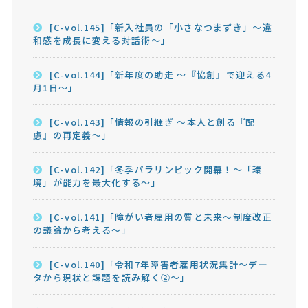
[C-vol.145]「新入社員の「小さなつまずき」～違
和感を成長に変える対話術～」
[C-vol.144]「新年度の助走 ～『協創』で迎える4
月1日～」
[C-vol.143]「情報の引継ぎ ～本人と創る『配
慮』の再定義～」
[C-vol.142]「冬季パラリンピック開幕！～「環
境」が能力を最大化する～」
[C-vol.141]「障がい者雇用の質と未来～制度改正
の議論から考える～」
[C-vol.140]「令和7年障害者雇用状況集計～デー
タから現状と課題を読み解く②～」