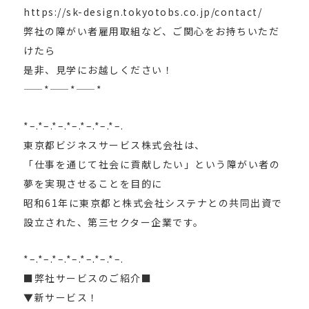
https://sk-design.tokyotobs.co.jp/contact/
弊社の障がい者雇用取組など、ご関心をお持ちいただ
けたら
是非、見学にお越しください！
——*——*——*
*–.*–.*–.*–.*–.*–.*–.
東京都ビジネスサービス株式会社は、
「仕事を通じて社会に貢献したい」という障がい者の
夢を実現させることを目的に
昭和61年に東京都と株式会社システナとの共同出資で
設立された、第三セクター企業です。
*–.*–.*–.*–.*–.*–.*–.
■弊社サービスのご紹介■
▼新サービス！