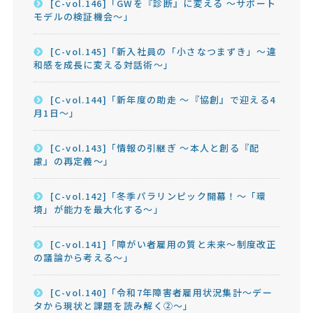
[C-vol.146]「GWを『診断』に変える ～サポート
モデルの検証機会～」
[C-vol.145]「新入社員の「小さなつまずき」～違
和感を成長に変える対話術～」
[C-vol.144]「新年度の助走 ～『協創』で迎える4
月1日～」
[C-vol.143]「情報の引継ぎ ～本人と創る『配
慮』の再定義～」
[C-vol.142]「冬季パラリンピック開幕！～「環
境」が能力を最大化する～」
[C-vol.141]「障がい者雇用の質と未来～制度改正
の議論から考える～」
[C-vol.140]「令和7年障害者雇用状況集計～デー
タから現状と課題を読み解く②～」