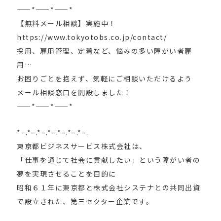
——*——*——*
【無料メール相談】実施中！
https://www.tokyotobs.co.jp/contact/
採用、雇用管理、定着など、悩みの多い障がい者雇
用…
お困りごとを抱えず、気軽にご相談いただけるよう
メール相談窓口を開設しました！
——*——*——*
*–.*–.*–.*–.*–.*–.*–.
東京都ビジネスサービス株式会社は、
「仕事を通じて社会に貢献したい」という障がい者の
夢を実現させることを目的に
昭和６１年に東京都と株式会社システナとの共同出資
で設立された、第三セクター企業です。