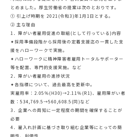
とめました。厚生労働省の提案は次のとおりです。
① 引上げ時期を 2021(令和3)年1月1日とする。
② 主な理由
1．障がい者雇用促進の取組(として行っている)内容
✦採用準備段階から採用後の定着支援迄の一貫した支
援をハローワークで実施。
✦ハローワークに精神障害者雇用トータルサポーター
等を配置、専門的支援実施。など
2．障がい者雇用の進捗状況
✦各指標について、過去最高を更新中。
実雇用率：2.05％(H30)→2.11％(R1)、雇用障がい者
数：534,769.5→560,608.5(同)など
3．企業への周知に一定程度の期間を確保することが
必要
4．雇入れ計画に基づき取り組む企業等にとっての簡
明性、利便性