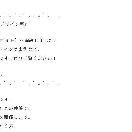
。゜。゜。゜。゜。゜。゜。
用デザイン室』
bサイト】を開設しました。
ティング事例など、
です。ぜひご覧ください！
p/
。゜。゜。゜。゜。゜。゜。
です。
会社との共催で、
を開催します。
在り方」