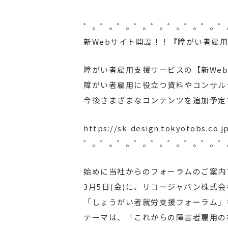
゜。゜。゜。゜。゜。゜。゜。゜。゜
新Webサイト開設！！『障がい者雇
障がい者雇用支援サービスの【新We
障がい者雇用に役立つ資料やコンサル
今後さまざまなコンテンツを追加予定
https://sk-design.tokyotobs.co.j
゜。゜。゜。゜。゜。゜。゜。゜。゜
始めに当社からのフォーラムのご案内
3月5日(金)に、リコージャパン株式
「しょうがい者就労支援フォーラム」
テーマは、「これからの障害者雇用の