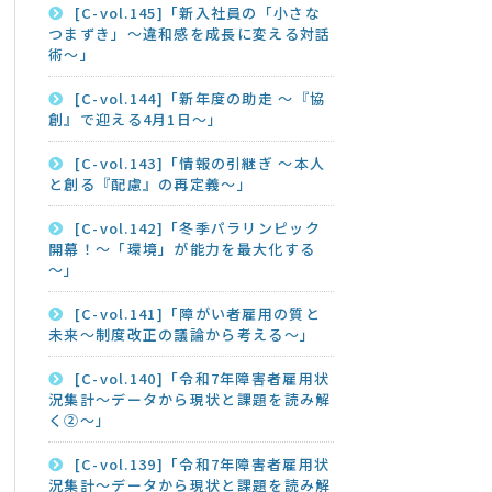
[C-vol.145]「新入社員の「小さな
つまずき」～違和感を成長に変える対話
術～」
[C-vol.144]「新年度の助走 ～『協
創』で迎える4月1日～」
[C-vol.143]「情報の引継ぎ ～本人
と創る『配慮』の再定義～」
[C-vol.142]「冬季パラリンピック
開幕！～「環境」が能力を最大化する
～」
[C-vol.141]「障がい者雇用の質と
未来～制度改正の議論から考える～」
[C-vol.140]「令和7年障害者雇用状
況集計～データから現状と課題を読み解
く②～」
[C-vol.139]「令和7年障害者雇用状
況集計～データから現状と課題を読み解