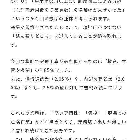
つまり、「雇用の努力以上に、制度改正による分母
（除外率適用後の従業員数）の増加幅が大きかった」
というのが今回の数字の正体と考えられます。
基準が厳格化されたことにより、現場はかつてない
「踏ん張りどころ」を迎えていることが読み取れま
す。
今回の集計で実雇用率が最も低かったのは「教育、学
習支援業」の1.85％でした。
また、情報通信業（2.06％）や、前述の建設業（2.0
0％）なども、2.5％の壁に対して苦戦が続いていま
す。
これらの業種は、「高い専門性」「資格」「現場での
危険作業」などが障壁となり、業務切り出しが難しい
と言われ続けてきた分野です。
しかし、除外率が段階的に引き下げられている今、こ