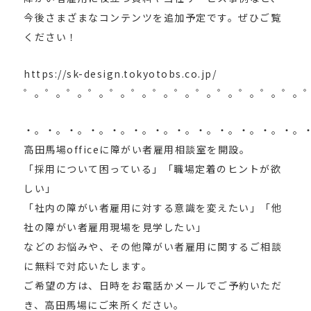
今後さまざまなコンテンツを追加予定です。ぜひご覧
ください！
https://sk-design.tokyotobs.co.jp/
゜。゜。゜。゜。゜。゜。゜。゜。゜。゜。゜。゜。゜。
・。・。・。・。・。・。・。・。・。・。・。・。・。
高田馬場officeに障がい者雇用相談室を開設。
「採用について困っている」「職場定着のヒントが欲
しい」
「社内の障がい者雇用に対する意識を変えたい」「他
社の障がい者雇用現場を見学したい」
などのお悩みや、その他障がい者雇用に関するご相談
に無料で対応いたします。
ご希望の方は、日時をお電話かメールでご予約いただ
き、高田馬場にご来所ください。