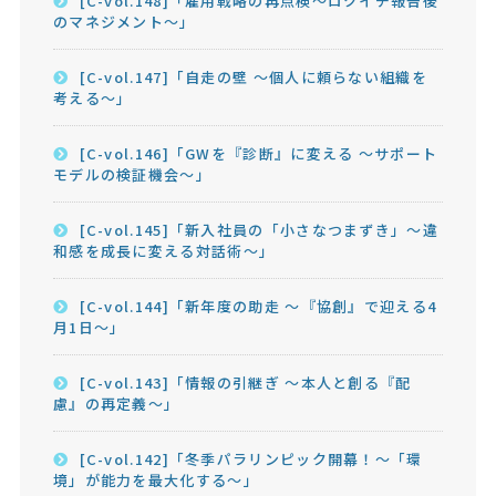
[C-vol.148]「雇用戦略の再点検～ロクイチ報告後
のマネジメント～」
[C-vol.147]「自走の壁 ～個人に頼らない組織を
考える～」
[C-vol.146]「GWを『診断』に変える ～サポート
モデルの検証機会～」
[C-vol.145]「新入社員の「小さなつまずき」～違
和感を成長に変える対話術～」
[C-vol.144]「新年度の助走 ～『協創』で迎える4
月1日～」
[C-vol.143]「情報の引継ぎ ～本人と創る『配
慮』の再定義～」
[C-vol.142]「冬季パラリンピック開幕！～「環
境」が能力を最大化する～」