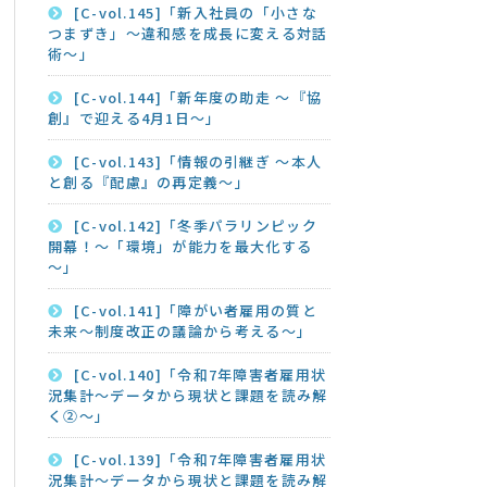
[C-vol.145]「新入社員の「小さな
つまずき」～違和感を成長に変える対話
術～」
[C-vol.144]「新年度の助走 ～『協
創』で迎える4月1日～」
[C-vol.143]「情報の引継ぎ ～本人
と創る『配慮』の再定義～」
[C-vol.142]「冬季パラリンピック
開幕！～「環境」が能力を最大化する
～」
[C-vol.141]「障がい者雇用の質と
未来～制度改正の議論から考える～」
[C-vol.140]「令和7年障害者雇用状
況集計～データから現状と課題を読み解
く②～」
[C-vol.139]「令和7年障害者雇用状
況集計～データから現状と課題を読み解